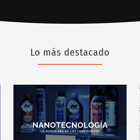
Lo más destacado
Nanotecnología: El futuro de los lubricantes.