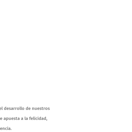
l desarrollo de nuestros
apuesta a la felicidad,
encia.