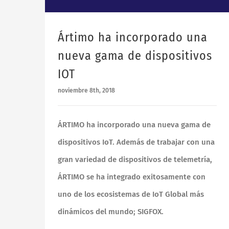
Ártimo ha incorporado una
nueva gama de dispositivos
IOT
noviembre 8th, 2018
LEGALES
ÁRTIMO ha incorporado una nueva gama de
Aviso de privacidad
dispositivos IoT. Además de trabajar con una
gran variedad de dispositivos de telemetría,
Política de tratamiento de datos
ÁRTIMO se ha integrado exitosamente con
Política de Prevención LA/FT
uno de los ecosistemas de IoT Global más
dinámicos del mundo; SIGFOX.
Política PTEE