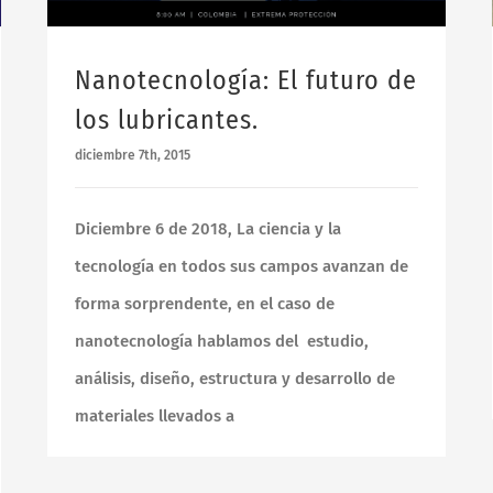
Nanotecnología: El futuro de
los lubricantes.
diciembre 7th, 2015
Diciembre 6 de 2018, La ciencia y la
SEDE PRINCIPAL
tecnología en todos sus campos avanzan de
SEDE PRINCIPAL
forma sorprendente, en el caso de
Mosquera
nanotecnología hablamos del estudio,
Avenida Troncal de Occidente # 29 – 88 E Km 2.5 vía Btá –
análisis, diseño, estructura y desarrollo de
Mosquera
(57 1) 294 84 44
materiales llevados a
Lun a Vie, 7:30 a.m. a 5:30 p.m. Sábado 8:00 a.m. a 12:00 m.
Compra en linea en:
Tienda Héroes del Timón